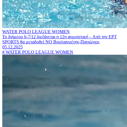
WATER POLO LEAGUE WOMEN
Το διήμερο 6-7/12 διεξάγεται η 12η αγωνιστική – Από την ΕΡΤ
SPORTS θα μεταδοθεί ΝΟ Βουλιαγμένης-Πανιώνιος
05.12.2025
#
WATER POLO LEAGUE WOMEN