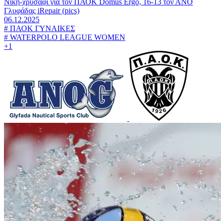
Νίκη-χρυσάφι για τον ΠΑΟΚ Domus Ergo, 16-13 τον ΑΝΟ
Γλυφάδας iRepair (pics)
06.12.2025
#
ΠΑΟΚ ΓΥΝΑΙΚΕΣ
#
WATERPOLO LEAGUE WOMEN
+1