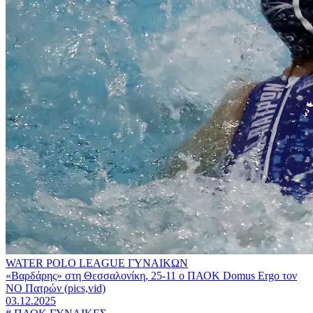
WATER POLO LEAGUE ΓΥΝΑΙΚΩΝ
«Βαρδάρης» στη Θεσσαλονίκη, 25-11 ο ΠΑΟΚ Domus Ergo τον
ΝΟ Πατρών (pics,vid)
03.12.2025