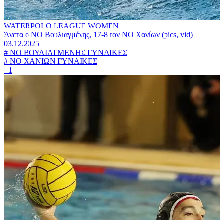
WATERPOLO LEAGUE WOMEN
Άνετα ο ΝΟ Βουλιαγμένης, 17-8 τον ΝΟ Χανίων (pics, vid)
03.12.2025
#
ΝΟ ΒΟΥΛΙΑΓΜΕΝΗΣ ΓΥΝΑΙΚΕΣ
#
ΝΟ ΧΑΝΙΩΝ ΓΥΝΑΙΚΕΣ
+1