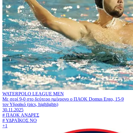
WATERPOLO LEAGUE MEN
Με σερί 9-0 στο δεύτερο ημίχρονο ο ΠΑΟΚ Domus Εrgo, 15-9
τον Υδραϊκό (pics, highlights)
30.11.2025
#
ΠΑΟΚ ΑΝΔΡΕΣ
#
ΥΔΡΑΪΚΟΣ ΝΟ
+1