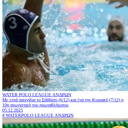
WATER POLO LEAGUE ΑΝΔΡΩΝ
Με επτά παιχνίδια το Σάββατο (6/12) και ένα την Κυριακή (7/12) η
10η αγωνιστική του πρωταθλήματος
05.12.2025
#
WATERPOLO LEAGUE ΑΝΔΡΩΝ