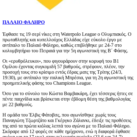
ΠΑΛΑΙΟ ΦΑΛΗΡΟ
Έφθασε τις 19 σερί νίκες στη Waterpolo League ο Ολυμπιακός. Ο
πρωταθλητής και κυπελλούχος Ελλάδας είχε εύκολο έργο με
αντίπαλο το Παλαιό Φάληρο, καθώς επιβλήθηκε με 24-7 στο
κολυμβητήριο του Πειραιά για την 5η αγωνιστική της Β΄ Φάσης.
Οι «ερυθρόλευκοι», που φιγουράρουν στην κορυφή του Β1
Ομίλου έχοντας συγκομιδή 57 βαθμούς, στρέφουν, πλέον, την
προσοχή τους στο κρίσιμο εντός έδρας ματς της Τρίτης (24/3,
19:30), με αντίπαλο την ιταλική Μπρέσια, για τη 2η αγωνιστική της
προημιτελικής φάσης του Champions League.
Όσο για το σύνολο του Κώστα Βαμβακάρη, έχει τέσσερις ήττες σε
πέντε παιχνίδια και βρίσκεται στην έβδομη θέση της βαθμολογίας
με 22 βαθμούς.
Η ομάδα του Έλβις Φάτοβιτς, που αγωνίσθηκε χωρίς τους
Παναγιώτη Τζωρτζάτο και Γκέργκο Ζάλανκι, έδειξε τις προθέσεις
της από τα πρώτα κιόλας λεπτά του αγώνα με το Παλαιό Φάληρο.
Σκόραρε από 12 φορές σε κάθε ημίχρονο, ενώ η διαφορά έφθασε
ακόμη και τα 17 γκολ στην τελευταία περίοδο (23-6 και 24-7).