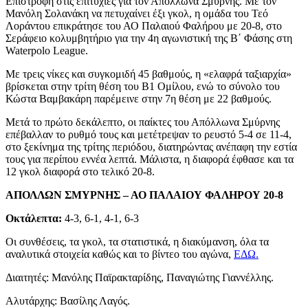
Επιστροφή στις επιτυχίες για τον Απόλλωνα Σμύρνης. Με τον
Μανόλη Σολανάκη να πετυχαίνει έξι γκολ, η ομάδα του Τεό
Λοράντου επικράτησε του ΑΟ Παλαιού Φαλήρου με 20-8, στο
Σεράφειο κολυμβητήριο για την 4η αγωνιστική της Β΄ Φάσης στη
Waterpolo League.
Με τρεις νίκες και συγκομιδή 45 βαθμούς, η «ελαφρά ταξιαρχία»
βρίσκεται στην τρίτη θέση του Β1 Ομίλου, ενώ το σύνολο του
Κώστα Βαμβακάρη παρέμεινε στην 7η θέση με 22 βαθμούς.
Μετά το πρώτο δεκάλεπτο, οι παίκτες του Απόλλωνα Σμύρνης
επέβαλλαν το ρυθμό τους και μετέτρεψαν το ρευστό 5-4 σε 11-4,
στο ξεκίνημα της τρίτης περιόδου, διατηρώντας ανέπαφη την εστία
τους για περίπου εννέα λεπτά. Μάλιστα, η διαφορά έφθασε και τα
12 γκολ διαφορά στο τελικό 20-8.
ΑΠΟΛΛΩΝ ΣΜΥΡΝΗΣ – ΑΟ ΠΑΛΑΙΟΥ ΦΑΛΗΡΟΥ 20-8
Οκτάλεπτα:
4-3, 6-1, 4-1, 6-3
Οι συνθέσεις, τα γκολ, τα στατιστικά, η διακύμανση, όλα τα
αναλυτικά στοιχεία καθώς και το βίντεο του αγώνα,
ΕΔΩ.
Διαιτητές: Μανόλης Παϊρακταρίδης, Παναγιώτης Γιαννέλλης.
Αλυτάρχης: Βασίλης Λαγός.