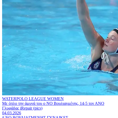
WATERPOLO LEAGUE WOMEN
Με όπλο την άμυνά του ο ΝΟ Βουλιαγμένης, 14-5 τον ΑΝΟ
Γλυφάδας iRepair (pics)
04.03.2026
#
ΝΟ ΒΟΥΛΙΑΓΜΕΝΗΣ ΓΥΝΑΙΚΕΣ