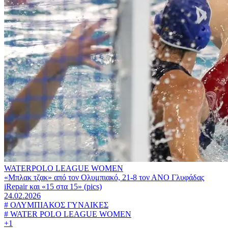
WATERPOLO LEAGUE WOMEN
«Μπλακ τζακ» από τον Ολυμπιακό, 21-8 τον ΑΝΟ Γλυφάδας
iRepair και «15 στα 15» (pics)
24.02.2026
#
ΟΛΥΜΠΙΑΚΟΣ ΓΥΝΑΙΚΕΣ
#
WATER POLO LEAGUE WOMEN
+1