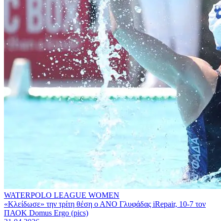
WATERPOLO LEAGUE WOMEN
«Κλείδωσε» την τρίτη θέση ο ΑΝΟ Γλυφάδας iRepair, 10-7 τον
ΠΑΟΚ Domus Ergo (pics)