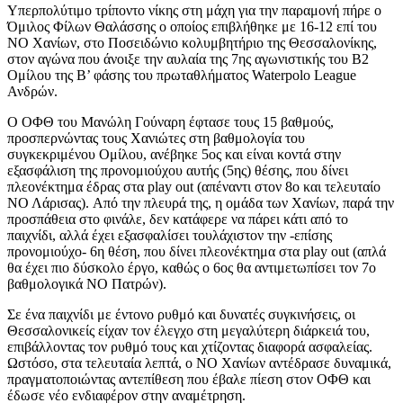
Υπερπολύτιμο τρίποντο νίκης στη μάχη για την παραμονή πήρε ο
Όμιλος Φίλων Θαλάσσης ο οποίος επιβλήθηκε με 16-12 επί του
ΝΟ Χανίων, στο Ποσειδώνιο κολυμβητήριο της Θεσσαλονίκης,
στον αγώνα που άνοιξε την αυλαία της 7ης αγωνιστικής του Β2
Ομίλου της Β’ φάσης του πρωταθλήματος Waterpolo League
Ανδρών.
Ο ΟΦΘ του Μανώλη Γούναρη έφτασε τους 15 βαθμούς,
προσπερνώντας τους Χανιώτες στη βαθμολογία του
συγκεκριμένου Ομίλου, ανέβηκε 5ος και είναι κοντά στην
εξασφάλιση της προνομιούχου αυτής (5ης) θέσης, που δίνει
πλεονέκτημα έδρας στα play out (απέναντι στον 8ο και τελευταίο
ΝΟ Λάρισας). Από την πλευρά της, η ομάδα των Χανίων, παρά την
προσπάθεια στο φινάλε, δεν κατάφερε να πάρει κάτι από το
παιχνίδι, αλλά έχει εξασφαλίσει τουλάχιστον την -επίσης
προνομιούχο- 6η θέση, που δίνει πλεονέκτημα στα play out (απλά
θα έχει πιο δύσκολο έργο, καθώς ο 6ος θα αντιμετωπίσει τον 7ο
βαθμολογικά ΝΟ Πατρών).
Σε ένα παιχνίδι με έντονο ρυθμό και δυνατές συγκινήσεις, οι
Θεσσαλονικείς είχαν τον έλεγχο στη μεγαλύτερη διάρκειά του,
επιβάλλοντας τον ρυθμό τους και χτίζοντας διαφορά ασφαλείας.
Ωστόσο, στα τελευταία λεπτά, ο ΝΟ Χανίων αντέδρασε δυναμικά,
πραγματοποιώντας αντεπίθεση που έβαλε πίεση στον ΟΦΘ και
έδωσε νέο ενδιαφέρον στην αναμέτρηση.