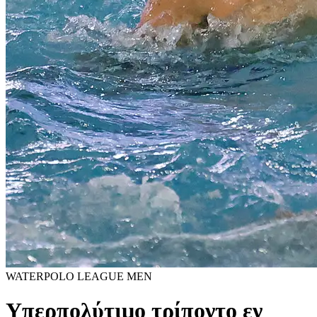
WATERPOLO LEAGUE MEN
Υπερπολύτιμο τρίποντο εν