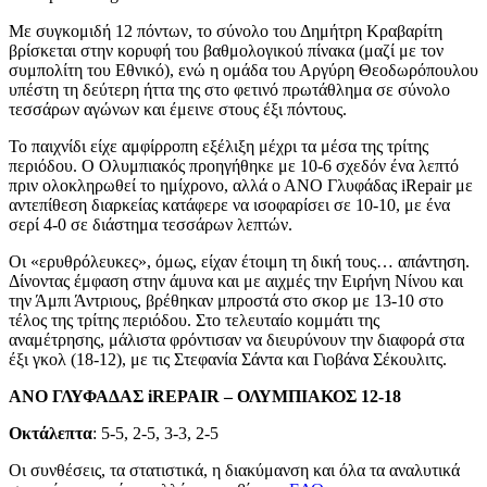
Με συγκομιδή 12 πόντων, το σύνολο του Δημήτρη Κραβαρίτη
βρίσκεται στην κορυφή του βαθμολογικού πίνακα (μαζί με τον
συμπολίτη του Εθνικό), ενώ η ομάδα του Αργύρη Θεοδωρόπουλου
υπέστη τη δεύτερη ήττα της στο φετινό πρωτάθλημα σε σύνολο
τεσσάρων αγώνων και έμεινε στους έξι πόντους.
Το παιχνίδι είχε αμφίρροπη εξέλιξη μέχρι τα μέσα της τρίτης
περιόδου. Ο Ολυμπιακός προηγήθηκε με 10-6 σχεδόν ένα λεπτό
πριν ολοκληρωθεί το ημίχρονο, αλλά ο ΑΝΟ Γλυφάδας iRepair με
αντεπίθεση διαρκείας κατάφερε να ισοφαρίσει σε 10-10, με ένα
σερί 4-0 σε διάστημα τεσσάρων λεπτών.
Οι «ερυθρόλευκες», όμως, είχαν έτοιμη τη δική τους… απάντηση.
Δίνοντας έμφαση στην άμυνα και με αιχμές την Ειρήνη Νίνου και
την Άμπι Άντριους, βρέθηκαν μπροστά στο σκορ με 13-10 στο
τέλος της τρίτης περιόδου. Στο τελευταίο κομμάτι της
αναμέτρησης, μάλιστα φρόντισαν να διευρύνουν την διαφορά στα
έξι γκολ (18-12), με τις Στεφανία Σάντα και Γιοβάνα Σέκουλιτς.
ΑΝΟ ΓΛΥΦΑΔΑΣ iREPAIR – ΟΛΥΜΠΙΑΚΟΣ 12-18
Οκτάλεπτα
: 5-5, 2-5, 3-3, 2-5
Οι συνθέσεις, τα στατιστικά, η διακύμανση και όλα τα αναλυτικά