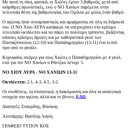
Με αυτή τη νίκη, φυσικά, οι Χιώτες έχουν 3 βαθμούς, μετά από
ισάριθμες αγωνιστικές, ενώ ο ΝΟ Χανίων παρέμεινε στην
τελευταία θέση της βαθμολογίας του Ομίλου με μόλις έναν βαθμό.
Ο αγώνας ήταν συναρπαστικός και αμφίρροπος σε όλη τη διάρκειά
του. Ο ΝΟ Χίου ΑΥΡΑ κατάφερε να υπερισχύσει στο κρίσιμο
τελευταίο οκτάλεπτο και να πάρει το πολύτιμο τρίποντο, βγάζοντας
κάποιες κρίσιμες άμυνες και με καθοριστικά γκολ των
Πανταζόπουλου (12-10) και Παπαδημητρίου (13-11) ένα λεπτό
πριν από το φινάλε.
Κορυφαίος σκόρερ για τους Χιώτες ο Παπαδημητρίου με 4 γκολ,
ενώ για τον ΝΟ Χανίων ο Ράντζκο πέτυχε 5.
ΝΟ ΧΙΟΥ ΑΥΡΑ - ΝΟ ΧΑΝΙΩΝ 13-11
Οκτάλεπτα:
2-1, 4-3, 4-5, 3-2.
Οι συνθέσεις, τα στατιστικά, η διακύμανση και όλα τα αναλυτικά
στοιχεία του αγώνα, αλλά και το βίντεο,
ΕΔΩ
.
Διαιτητές: Σταυρίδης, Βόσικας
Αλυτάρχης: Βασίλης Λαγός
ΓΡΑΦΕΙΟ ΤΥΠΟΥ ΚΟΕ