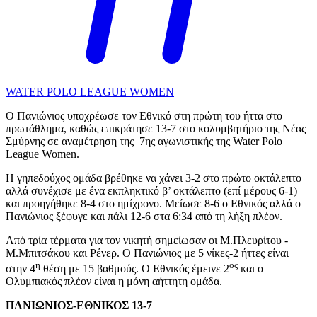
WATER POLO LEAGUE WOMEN
Ο Πανιώνιος υποχρέωσε τον Εθνικό στη πρώτη του ήττα στο
πρωτάθλημα, καθώς επικράτησε 13-7 στο κολυμβητήριο της Νέας
Σμύρνης σε αναμέτρηση της 7ης αγωνιστικής της Water Polo
League Women.
Η γηπεδούχος ομάδα βρέθηκε να χάνει 3-2 στο πρώτο οκτάλεπτο
αλλά συνέχισε με ένα εκπληκτικό β’ οκτάλεπτο (επί μέρους 6-1)
και προηγήθηκε 8-4 στο ημίχρονο. Μείωσε 8-6 ο Εθνικός αλλά ο
Πανιώνιος ξέφυγε και πάλι 12-6 στα 6:34 από τη λήξη πλέον.
Από τρία τέρματα για τον νικητή σημείωσαν οι Μ.Πλευρίτου -
Μ.Μπιτσάκου και Ρένερ. Ο Πανιώνιος με 5 νίκες-2 ήττες είναι
η
ος
στην 4
θέση με 15 βαθμούς. Ο Εθνικός έμεινε 2
και ο
Ολυμπιακός πλέον είναι η μόνη αήττητη ομάδα.
ΠΑΝΙΩΝΙΟΣ-ΕΘΝΙΚΟΣ 13-7