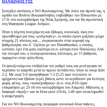
ΠΑΝΙΩΝΙΟΣ ΓΣΣ
Συνεχίζει απτόητος ο ΝΟ Βουλιαγμένης. Με όπλο την άμυνά της, η
ομάδα του Βλάντο Βουγιασίνοβιτς επιβλήθηκε του Πανιωνίου με
17-9, στο κολυμβητήριο της Νέας Σμύρνης, για την 8η αγωνιστική
στη Waterpolo League Ανδρών.
Ήταν η πέμπτη συνεχόμενη και έβδομη, συνολικά, νίκη στο
πρωτάθλημα για τους «μπέμπηδες», οι οποίοι έχουν μαζέψει μέχρι
στιγμής 21 πόντους και… συγκατοικούν στην κορυφή της
βαθμολογίας του Α΄ Ομίλου με τον Παναθηναϊκό, ο οποίος,
ωστόσο, έχει ένα ματς λιγότερο (σ.σ. κόντρα στον Πανιώνιο). Από
την πλευρά του, ο νεοσμυρνιώτικος σύλλογος, με 15 βαθμούς
παραμένει στην τρίτη θέση.
Οι φιλοξενούμενοι επέβαλλαν τον ρυθμό τους και μετέτρεψαν σε
περίπατο το παιχνίδι μετά το πρώτο πεντάλεπτο, όπου το σκορ ήταν
2-2. Με σερί 5-0 προηγήθηκαν 7-2 (5.25 πριν τελειώσει το
ημίχρονο) και έβαλαν γερές βάσεις ώστε να κερδίσουν για δεύτερη
φορά, φέτος, τους «κυανέρυθρους» (σ.σ. στις 8/10 είχαν
επικρατήσει με 25-16 στο κολυμβητήριο του Λαιμού). Μάλιστα, η
διαφορά «άγγιξε» και τα δέκα γκολ (16-6), 3.49 πριν ολοκληρωθεί
η αναμέτρηση.
Για τον ΝΟ Βουλιαγμένης σκόραραν συνολικά δέκα παίκτες,