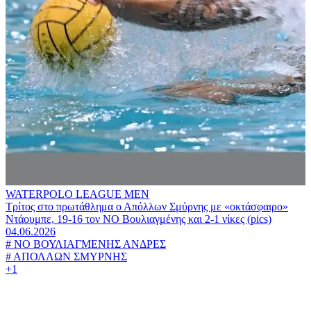
WATERPOLO LEAGUE MEN
Τρίτος στο πρωτάθλημα ο Απόλλων Σμύρνης με «οκτάσφαιρο»
Ντάουμπε, 19-16 τον ΝΟ Βουλιαγμένης και 2-1 νίκες (pics)
04.06.2026
#
ΝΟ ΒΟΥΛΙΑΓΜΕΝΗΣ ΑΝΔΡΕΣ
#
ΑΠΟΛΛΩΝ ΣΜΥΡΝΗΣ
+1