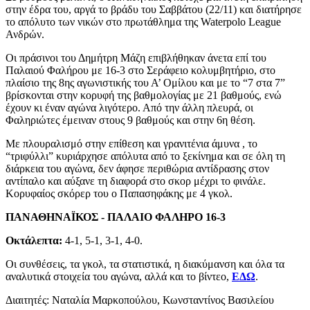
στην έδρα του, αργά το βράδυ του Σαββάτου (22/11) και διατήρησε
το απόλυτο των νικών στο πρωτάθλημα της Waterpolo League
Ανδρών.
Οι πράσινοι του Δημήτρη Μάζη επιβλήθηκαν άνετα επί του
Παλαιού Φαλήρου με 16-3 στο Σεράφειο κολυμβητήριο, στο
πλαίσιο της 8ης αγωνιστικής του Α’ Ομίλου και με το “7 στα 7”
βρίσκονται στην κορυφή της βαθμολογίας με 21 βαθμούς, ενώ
έχουν κι έναν αγώνα λιγότερο. Από την άλλη πλευρά, οι
Φαληριώτες έμειναν στους 9 βαθμούς και στην 6η θέση.
Με πλουραλισμό στην επίθεση και γρανιτένια άμυνα , το
“τριφύλλι” κυριάρχησε απόλυτα από το ξεκίνημα και σε όλη τη
διάρκεια του αγώνα, δεν άφησε περιθώρια αντίδρασης στον
αντίπαλο και αύξανε τη διαφορά στο σκορ μέχρι το φινάλε.
Κορυφαίος σκόρερ του ο Παπασηφάκης με 4 γκολ.
ΠΑΝΑΘΗΝΑΪΚΟΣ - ΠΑΛΑΙΟ ΦΑΛΗΡΟ 16-3
Οκτάλεπτα:
4-1, 5-1, 3-1, 4-0.
Οι συνθέσεις, τα γκολ, τα στατιστικά, η διακύμανση και όλα τα
αναλυτικά στοιχεία του αγώνα, αλλά και το βίντεο,
ΕΔΩ
.
Διαιτητές: Ναταλία Μαρκοπούλου, Κωνσταντίνος Βασιλείου